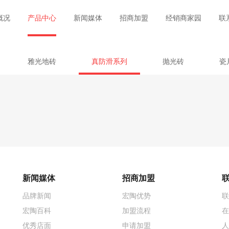
概况
产品中心
新闻媒体
招商加盟
经销商家园
联
雅光地砖
真防滑系列
抛光砖
瓷
新闻媒体
招商加盟
品牌新闻
宏陶优势
联
宏陶百科
加盟流程
在
优秀店面
申请加盟
人