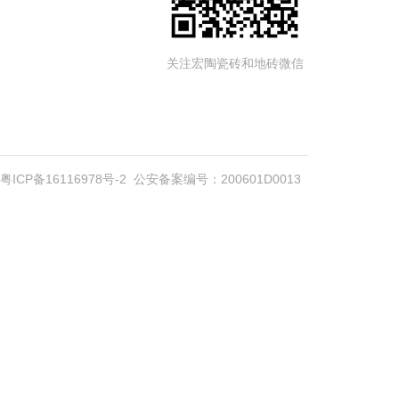
关注宏陶瓷砖和地砖微信
粤ICP备16116978号-2
公安备案编号：200601D0013