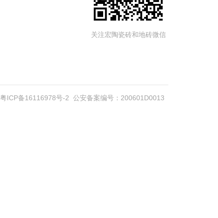
关注宏陶瓷砖和地砖微信
粤ICP备16116978号-2
公安备案编号：200601D0013