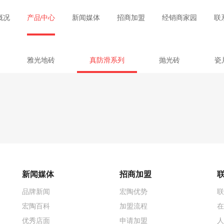
概况
产品中心
新闻媒体
招商加盟
经销商家园
联
雅光地砖
真防滑系列
抛光砖
瓷
新闻媒体
招商加盟
品牌新闻
宏陶优势
联
宏陶百科
加盟流程
在
优秀店面
申请加盟
人