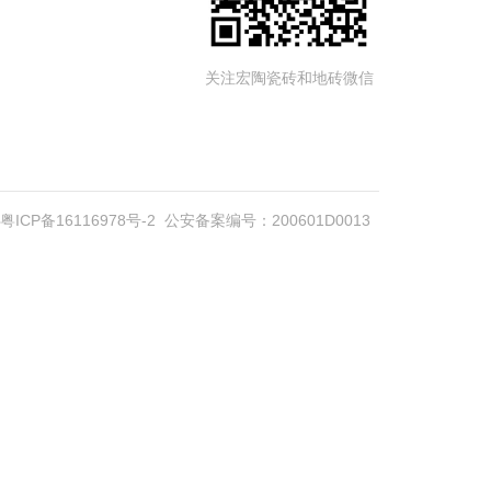
关注宏陶瓷砖和地砖微信
粤ICP备16116978号-2
公安备案编号：200601D0013