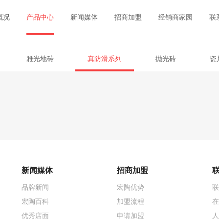
概况
产品中心
新闻媒体
招商加盟
经销商家园
联
雅光地砖
真防滑系列
抛光砖
瓷
新闻媒体
招商加盟
品牌新闻
宏陶优势
联
宏陶百科
加盟流程
在
优秀店面
申请加盟
人