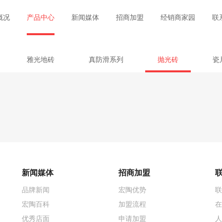
概况
产品中心
新闻媒体
招商加盟
经销商家园
联
雅光地砖
真防滑系列
抛光砖
瓷
新闻媒体
招商加盟
品牌新闻
宏陶优势
联
宏陶百科
加盟流程
在
优秀店面
申请加盟
人