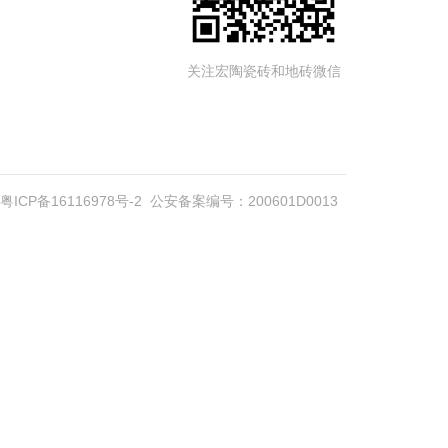
关注宏陶瓷砖和地砖微信
粤ICP备16116978号-2
公安备案编号：200601D0013