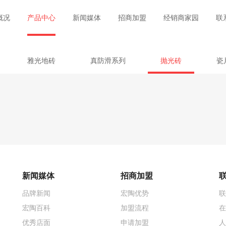
概况
产品中心
新闻媒体
招商加盟
经销商家园
联
雅光地砖
真防滑系列
抛光砖
瓷
新闻媒体
招商加盟
品牌新闻
宏陶优势
联
宏陶百科
加盟流程
在
优秀店面
申请加盟
人