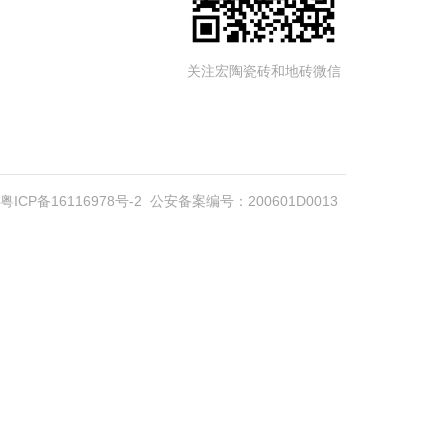
关注宏陶瓷砖和地砖微信
粤ICP备16116978号-2
公安备案编号：200601D0013