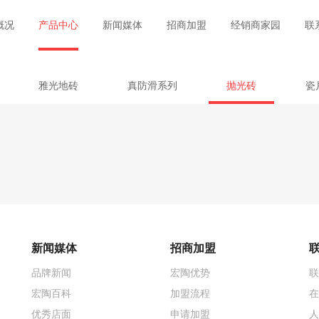
概况
产品中心
新闻媒体
招商加盟
经销商家园
联
雅光地砖
真防滑系列
抛光砖
瓷
新闻媒体
招商加盟
品牌新闻
宏陶优势
联
宏陶百科
加盟流程
在
优秀店面
申请加盟
人