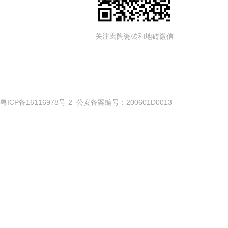
关注宏陶瓷砖和地砖微信
粤ICP备16116978号-2
公安备案编号：200601D0013