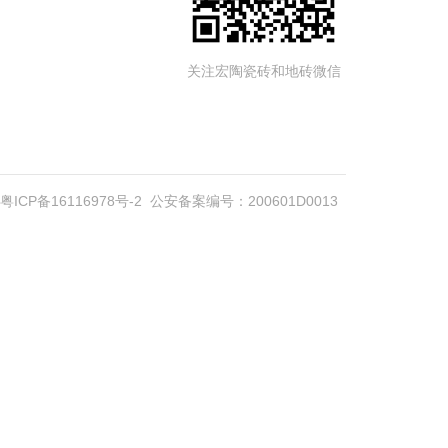
关注宏陶瓷砖和地砖微信
粤ICP备16116978号-2
公安备案编号：200601D0013