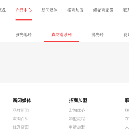
概况
产品中心
新闻媒体
招商加盟
经销商家园
联
雅光地砖
真防滑系列
抛光砖
瓷
新闻媒体
招商加盟
品牌新闻
宏陶优势
联
宏陶百科
加盟流程
在
优秀店面
申请加盟
人