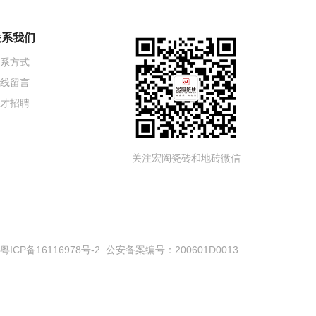
联系我们
系方式
线留言
才招聘
关注宏陶瓷砖和地砖微信
粤ICP备16116978号-2
公安备案编号：200601D0013