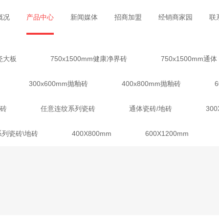
概况
产品中心
新闻媒体
招商加盟
经销商家园
联
陶瓷大板
750x1500mm健康净界砖
750x1500mm通体
300x600mm抛釉砖
400x800mm抛釉砖
釉砖
任意连纹系列瓷砖
通体瓷砖/地砖
300
系列瓷砖\地砖
400X800mm
600X1200mm