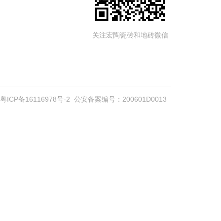
关注宏陶瓷砖和地砖微信
粤ICP备16116978号-2
公安备案编号：200601D0013