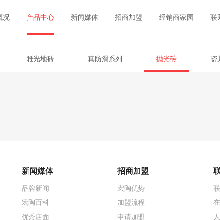
概况
产品中心
新闻媒体
招商加盟
经销商家园
联
雅光地砖
真防滑系列
抛光砖
瓷
新闻媒体
招商加盟
品牌新闻
宏陶优势
联
宏陶百科
加盟流程
在
优秀店面
申请加盟
人