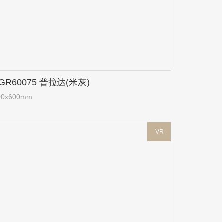
GR60075 普拉达(米灰)
00x600mm
VR