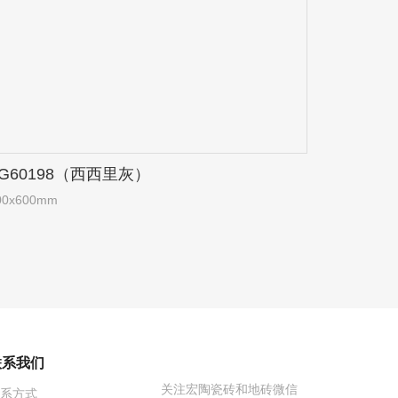
TG60198（西西里灰）
00x600mm
联系我们
关注宏陶瓷砖和地砖微信
系方式