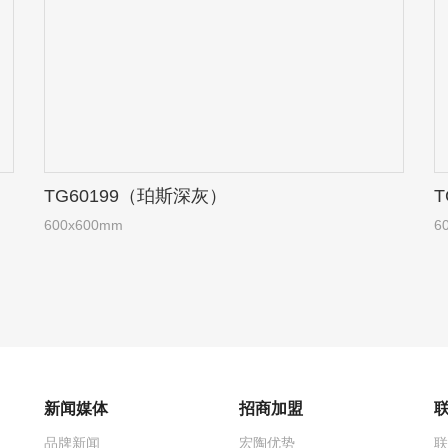
TG60199（珀斯深灰）
600x600mm
6
新闻媒体
招商加盟
品牌新闻
宏陶优势
联